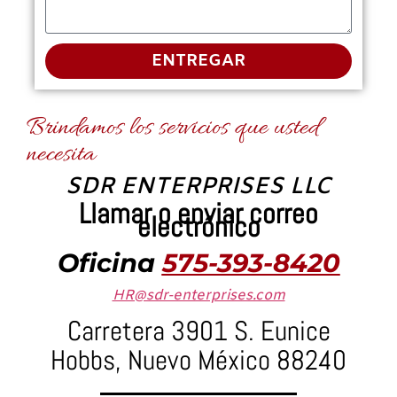
ENTREGAR
Brindamos los servicios que usted
necesita
SDR ENTERPRISES LLC
Llamar o enviar correo
electrónico
Oficina
575-393-8420
HR@sdr-enterprises.com
Carretera 3901 S. Eunice
Hobbs, Nuevo México 88240