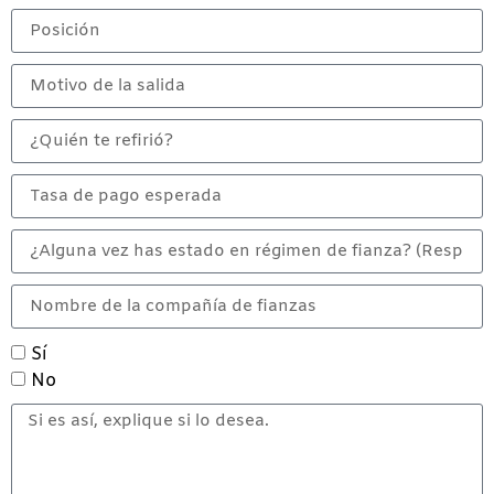
Sí
No